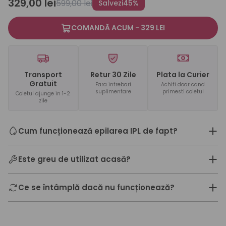
329,00 lei
599,00 lei
Salvezi
45%
COMANDĂ ACUM - 329 LEI
Transport
Retur 30 Zile
Plata la Curier
Gratuit
Fara intrebari
Achiti doar cand
suplimentare
primesti coletul
Coletul ajunge in 1-2
zile
Cum funcționează epilarea IPL de fapt?
Este greu de utilizat acasă?
Ce se întâmplă dacă nu funcționează?