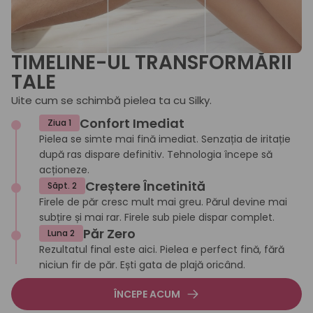
TIMELINE-UL TRANSFORMĂRII
TALE
Uite cum se schimbă pielea ta cu Silky.
Confort Imediat
Ziua 1
Pielea se simte mai fină imediat. Senzația de iritație
după ras dispare definitiv. Tehnologia începe să
acționeze.
Creștere Încetinită
Săpt. 2
Firele de păr cresc mult mai greu. Părul devine mai
subțire și mai rar. Firele sub piele dispar complet.
Păr Zero
Luna 2
Rezultatul final este aici. Pielea e perfect fină, fără
niciun fir de păr. Ești gata de plajă oricând.
ÎNCEPE ACUM