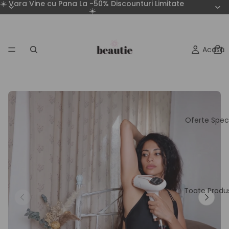
☀️ Vara Vine cu Pana La -50% Discounturi Limitate
☀️
Acasă
Oferte Spec
Toate Produ