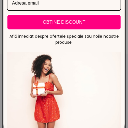
vreodată!
OBTINE DISCOUNT
Află imediat despre ofertele speciale sau noile noastre
VREAU PIELE CATIFELATĂ
produse.
EPILARE IPL VS METODA
CLASICĂ
Aceeași piele. Rutină nouă. Rezultate de revistă.