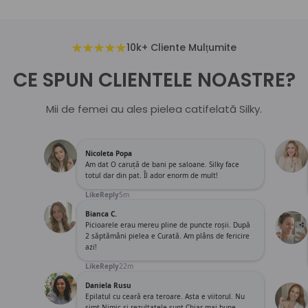
10k+ Cliente Mulțumite
CE SPUN CLIENTELE NOASTRE?
Mii de femei au ales pielea catifelată Silky.
Nicoleta Popa
Am dat O caruță de bani pe saloane. Silky face
totul dar din pat. Îl ador enorm de mult!
Like
Reply
5m
Bianca C.
Picioarele erau mereu pline de puncte roșii. După
2 săptămâni pielea e Curată. Am plâns de fericire
azi!
Like
Reply
22m
Daniela Rusu
Epilatul cu ceară era teroare. Asta e viitorul. Nu
simt Nimic și rezultatele sunt Chiar mai bune.