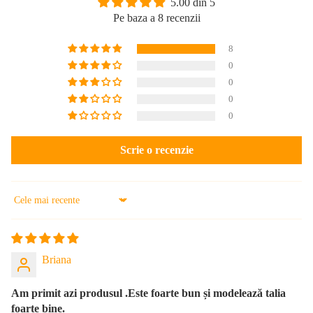
5.00 din 5
Pe baza a 8 recenzii
8
0
0
0
0
Scrie o recenzie
Sort by
Briana
Am primit azi produsul .Este foarte bun și modelează talia
foarte bine.