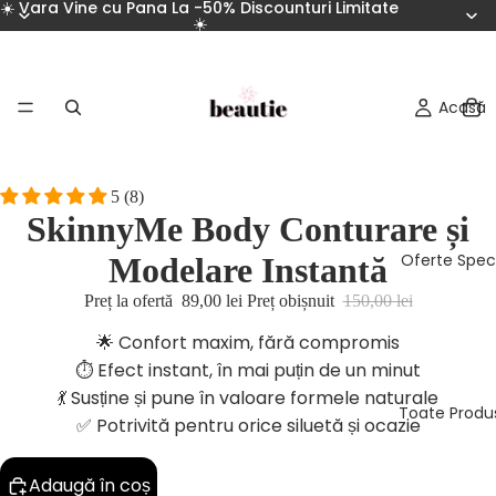
☀️ Vara Vine cu Pana La -50% Discounturi Limitate
☀️
Acasă
5 (8)
SkinnyMe Body Conturare și
Oferte Spec
Modelare Instantă
Preț la ofertă
89,00 lei
Preț obișnuit
150,00 lei
🌟 Confort maxim, fără compromis
⏱️ Efect instant, în mai puțin de un minut
💃 Susține și pune în valoare formele naturale
Toate Produ
✅ Potrivită pentru orice siluetă și ocazie
Adaugă în coș