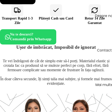
Despre no
Transport Rapid 1-3
Plătești Cash sau Card
Retur 14 Zile
Zile
Garantat
Nu te descurci?
Comandă prin Whatsapp
Ușor de îmbrăcat, Imposibil de ignorat
Contact
Te vei îndrăgosti de cât de simplu este să-l porți. Materialul elastic și
croiala fac ca produsul să se muleze perfect pe corp, fără efort, fără
fermoare complicate sau momente de frustrare în fața oglinzii.
În doar câteva secunde, îți simți talia mai subțire, și formele mai frumos
evidențiate.
Mai mult