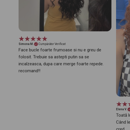
Simona M.
Cumpărător Verificat
Face bucle foarte frumoase si nu e greu de
folosit. Trebuie sa astepti putin sa se
incalzeasca, dupa care merge foarte repede.
recomand!!
Elena V.
Toată 
Când le
cred.