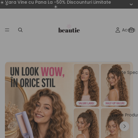
☀️ Vara Vine cu Pana La -50% Discounturi Limitate
☀️
Acasă
Oferte Spec
Toate Produ