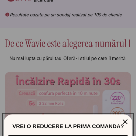
încercare
Rezultate bazate pe un sondaj realizat pe 100 de cliente
De ce Wavie este alegerea numărul 1
Nu mai lupta cu părul tău. Oferă-i stilul pe care îl merită.
VREI O REDUCERE LA PRIMA COMANDA?