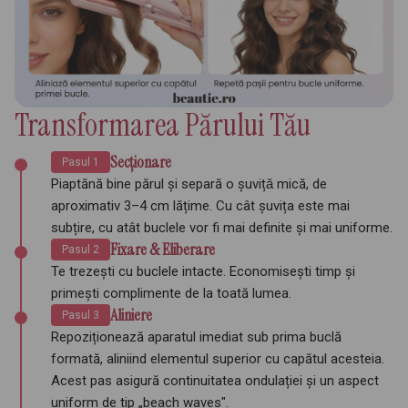
Transformarea Părului Tău
Secționare
Pasul 1
Piaptănă bine părul și separă o șuvițǎ mică, de
aproximativ 3–4 cm lățime. Cu cât șuvița este mai
subțire, cu atât buclele vor fi mai definite și mai uniforme.
Fixare & Eliberare
Pasul 2
Te trezești cu buclele intacte. Economisești timp și
primești complimente de la toată lumea.
Aliniere
Pasul 3
Repoziționează aparatul imediat sub prima buclă
formată, aliniind elementul superior cu capătul acesteia.
Acest pas asigură continuitatea ondulației și un aspect
uniform de tip „beach waves".