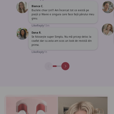
Bianca C.
Buclele chiar țin!!! Am încercat tot ce există pe
piață și Wavie e singura care face față părului meu
greu.
Like
Reply
15m
Dana R.
Se folosește super Simplu. Nu mă pricep deloc la
coafat dar cu asta am scos un look de revistă din
prima.
Like
Reply
1h