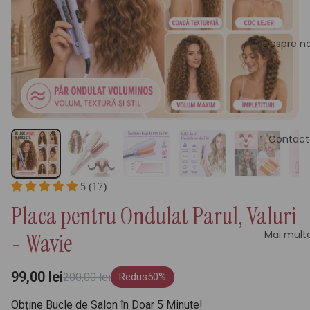
Despre no
Contact
5 (17)
Placa pentru Ondulat Parul, Valuri
Mai mult
- Wavie
99,00 lei
200,00 lei
Redus
50%
Obține Bucle de Salon în Doar 5 Minute!