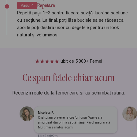
Repetare
Pasul 4
Repetă pașii 1–3 pentru fiecare șuvițǎ, lucrând secțiune
cu secțiune. La final, poți lăsa buclele să se răcească,
apoi le poți desfira ușor cu degetele pentru un look
natural și voluminos.
Iubit de 5,000+ Femei
Ce spun fetele chiar acum
Recenzii reale de la femei care și-au schimbat rutina.
Nicoleta P.
Cheltuiam o avere la coafor lunar. Wavie s-a
amortizat din prima săptămână. Părul meu arată
Mult mai sănătos acum!
Like
Reply
2m