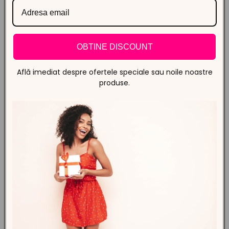
OBTINE DISCOUNT
Află imediat despre ofertele speciale sau noile noastre
produse.
Design Inovator
Tehnologia cu triplu cilindru creează valuri uniforme și naturale
dintr-o singură strângere ușoară.
Protecție Ceramică
Controlul precis al temperaturii protejează structura firului de
păr, oferind strălucire fără degradare termică.